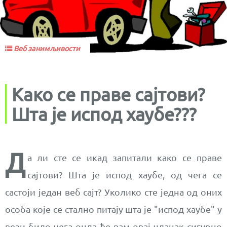
Веб занимљивости
Како се праве сајтови?
Шта је испод хаубе???
Д
а ли сте се икад запитали како се праве
сајтови? Шта је испод хаубе, од чега се
састоји један веб сајт? Уколико сте једна од оних
особа које се стално питају шта је "испод хаубе" у
вези било чега онда ће вам овај чланак сигурно