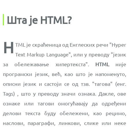
Шта је HTML?
H
TML је скраћеница од Енглеских речи "Hyper
Text Markup Language", или у преводу "језик
за обележавање хипертекста".
HTML
није
програмски језик, већ, као што је напоменуто,
описни језик и састоји се од тзв. "тагова" (енг.
Tags) , што у преводу значи ознака. Дакле, ове
ознаке или тагови омогућавају да одређени
делови текста буду обележени, као рецимо,
наслови, параграфи, линкови, слике или неке