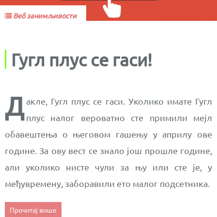
Веб занимљивости
Гугл плус се гаси!
Д
акле, Гугл плус се гаси. Уколико имате Гугл
плус налог вероватно сте примили мејл
обавештења о његовом гашењу у априлу ове
године. За ову вест се знало још прошле године,
али уколико нисте чули за њу или сте је, у
међувремену, заборавили ето малог подсетника.
Прочитај више