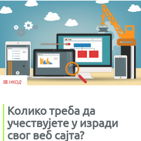
НКОД
Колико треба да
учествујете у изради
свог веб сајта?