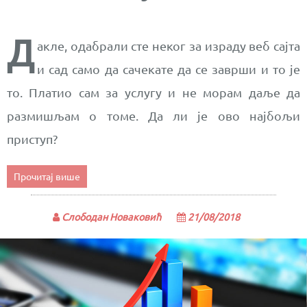
Д
акле, одабрали сте неког за израду веб сајта
и сад само да сачекате да се заврши и то је
то. Платио сам за услугу и не морам даље да
размишљам о томе. Да ли је ово најбољи
приступ?
Прочитај више
Слободан Новаковић
21/08/2018