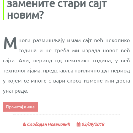
замените стари сајт
новим?
М
ноги размишљају имам сајт већ неколико
година и не треба ми израда новог веб
сајта. Али, период од неколико година, у веб
технологијама, представља прилично дуг период
у којем се многе ствари скроз измене или доста
унапреде.
Прочитај више
Слободан Новаковић
03/09/2018