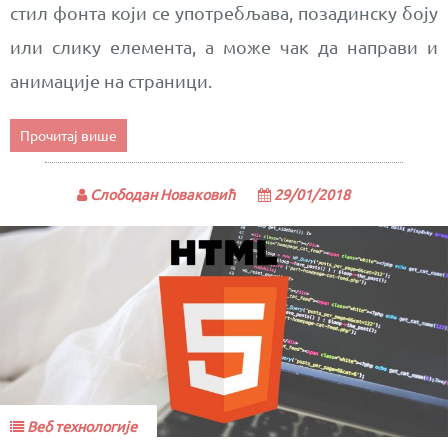
стил фонта који се употребљава, позадинску боју
или слику елемента, а може чак да направи и
анимације на страници.
Прочитај више
Слободан Новаковић
29/01/2018
Веб технологије