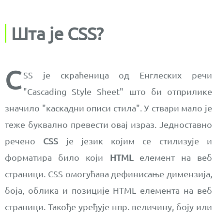
Шта је CSS?
C
SS је скраћеница од Енглеских речи
"Cascading Style Sheet" што би отприлике
значило "каскадни описи стила". У ствари мало је
теже буквално превести овај израз. Једноставно
речено
CSS
је језик којим се стилизује и
форматира било који
HTML
елемент на веб
страници. CSS омогућава дефинисање димензија,
боја, облика и позиције HTML елемента на веб
страници. Такође уређује нпр. величину, боју или