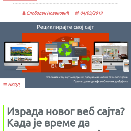
Слободан Новаковић
04/03/2019
НКОД
Израда новог веб сајта?
Када је време да