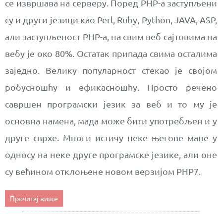
се извршава на серверу. Поред PHP-а заступљени
су и други језици као Perl, Ruby, Python, JAVA, ASP,
али заступљеност PHP-а, на свим веб сајтовима на
вебу је око 80%. Остатак припада свима осталима
заједно. Велику популарност стекао је својом
робусношћу и ефикасношћу. Просто речено
савршен програмски језик за веб и то му је
основна намена, мада може бити употребљен и у
друге сврхе. Многи истичу неке његове мане у
односу на неке друге програмске језике, али оне
су већином отклоњене новом верзијом PHP7.
Прочитај више