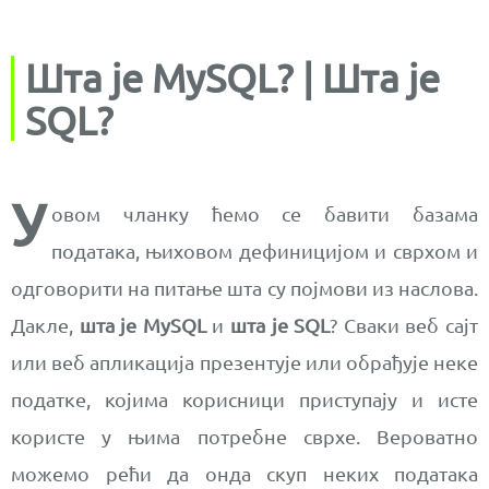
Шта је MySQL? | Шта је
SQL?
У
овом чланку ћемо се бавити базама
података, њиховом дефиницијом и сврхом и
одговорити на питање шта су појмови из наслова.
Дакле,
шта је MySQL
и
шта је SQL
? Сваки веб сајт
или веб апликација презентује или обрађује неке
податке, којима корисници приступају и исте
користе у њима потребне сврхе. Вероватно
можемо рећи да онда скуп неких података