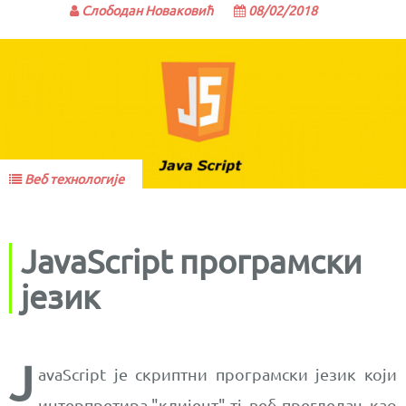
Слободан Новаковић
08/02/2018
Веб технологије
JavaScript програмски
језик
J
avaScript је скриптни програмски језик који
интерпретира "клијент" тј. веб прегледач, као