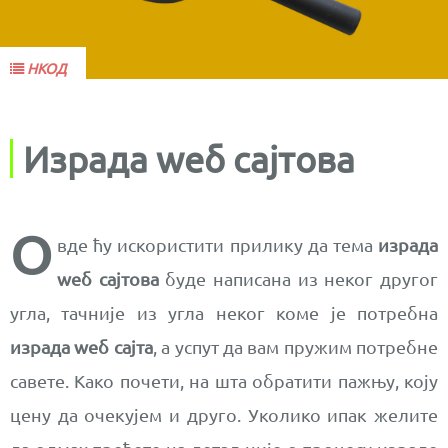
НКОД
Израда wеб сајтова
О
вде ћу искористити прилику да тема
израда
wеб сајтова
буде написана из неког другог
угла, тачније из угла неког коме је потребна
израда wеб сајта
, а успут да вам пружим потребне
савете. Како почети, на шта обратити пажњу, коју
цену да очекујем и друго. Уколико ипак желите