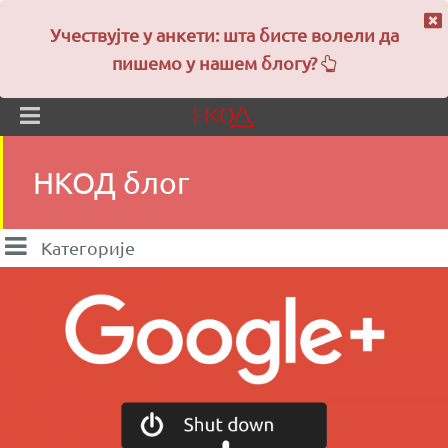
Учествујте у анкети: шта бисте волели да
пишемо у нашем блогу?
НКОД блог
Категорије