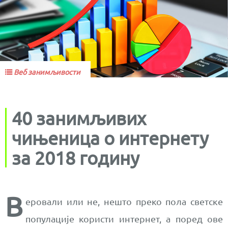
Веб занимљивости
40 занимљивих
чињеница о интернету
за 2018 годину
В
еровали или не, нешто преко пола светске
популације користи интернет, а поред ове