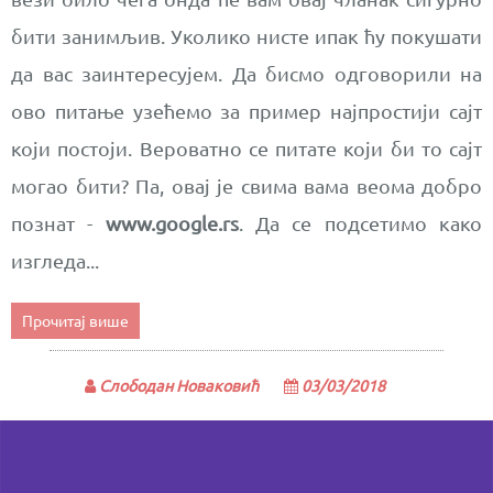
бити занимљив. Уколико нисте ипак ћу покушати
да вас заинтересујем. Да бисмо одговорили на
ово питање узећемо за пример најпростији сајт
који постоји. Вероватно се питате који би то сајт
могао бити? Па, овај је свима вама веома добро
познат -
www.google.rs
. Да се подсетимо како
изгледа...
Прочитај више
Слободан Новаковић
03/03/2018