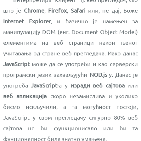
што је
Chrome
,
Firefox
,
Safari
или, не дај, Боже
Internet Explorer
, и базично је намењен за
манипулацију DOМ (енг. Document Object Model)
елементима на веб страници након њеног
учитавања од стране веб прегледача. Иако данас
JavaScript
може да се употреби и као серверски
програмски језик захваљујући
NOD.js
-у. Данас је
употреба
JavaScript
-а у
изради веб сајтова
или
веб апликација
скоро незамислива и уколико
бисмо искључили, а та могућност постоји,
JavaScript у свом прегледачу сигурно 80% веб
сајтова не би функционисало или би та
фунционалност била знатно умањена.