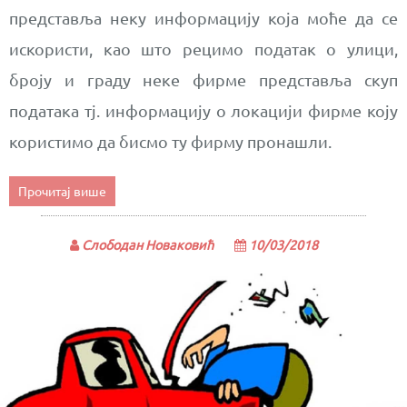
представља неку информацију која моће да се
искористи, као што рецимо податак о улици,
броју и граду неке фирме представља скуп
података тј. информацију о локацији фирме коју
користимо да бисмо ту фирму пронашли.
Прочитај више
Слободан Новаковић
10/03/2018