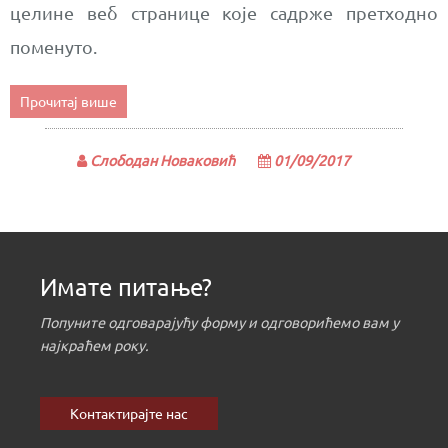
целине веб странице које садрже претходно
поменуто.
Прочитај више
Слободан Новаковић
01/09/2017
Имате питање?
Попуните одговарајућу форму и одговорићемо вам у
најкраћем року.
Контактирајте нас