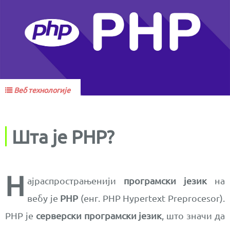
Веб технологије
Шта је PHP?
Н
ајраспрострањенији
програмски језик
на
вебу је
PHP
(енг. PHP Hypertext Preprocesor).
PHP је
серверски програмски језик
, што значи да