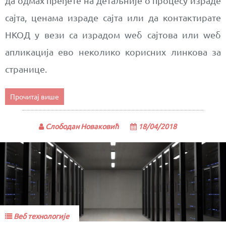
да одмах пређете на детаљније о процесу израде
сајта, ценама израде сајта или да контактирате
НКОД у вези са израдом wеб сајтова или wеб
апликација ево неколико корисних линкова за
странице.
Прочитај више
Слободан Новаковић
18/04/2018
Веб технологије