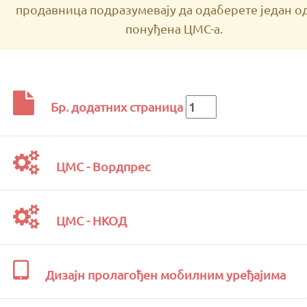
продавница подразумевају да одаберете један о
понуђена ЦМС-а.
Бр. додатних страница
ЦМС - Вордпрес
ЦМС - НКОД
Дизајн пролагођен мобилним уређајима