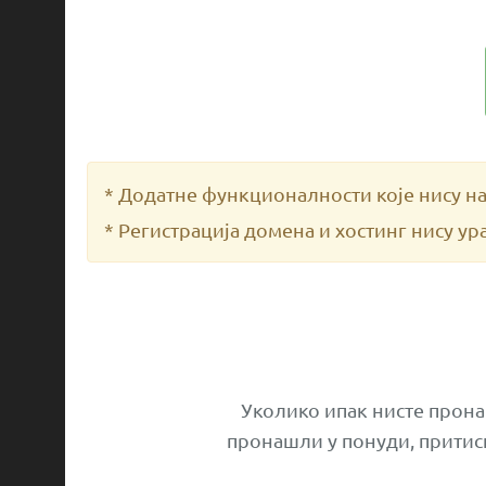
* Додатне функционалности које нису на
* Регистрација домена и хостинг нису ура
Уколико ипак нисте прона
пронашли у понуди, притисн