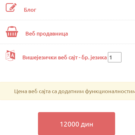
Блог
Веб продавница
Вишејезички веб сајт - бр. језика
Цена веб сајта са додатним функционалности
12000
дин