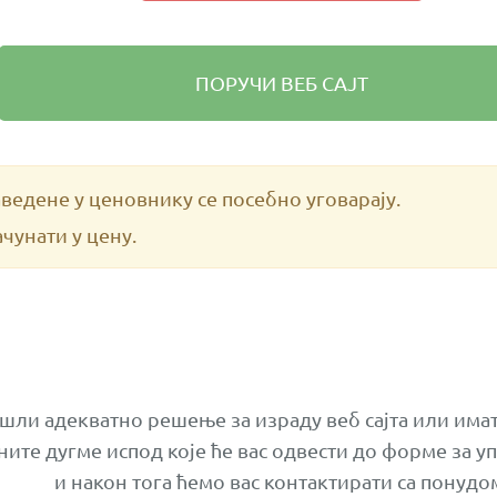
ПОРУЧИ ВЕБ САЈТ
ведене у ценовнику се посебно уговарају.
чунати у цену.
шли адекватно решење за израду веб сајта или имат
ите дугме испод које ће вас одвести до форме за у
и након тога ћемо вас контактирати са понудо