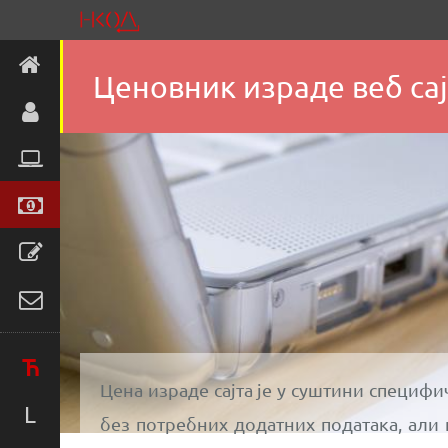
Ценовник израде веб сај
Ћ
Цена израде сајта је у суштини специфи
L
без потребних додатних података, али