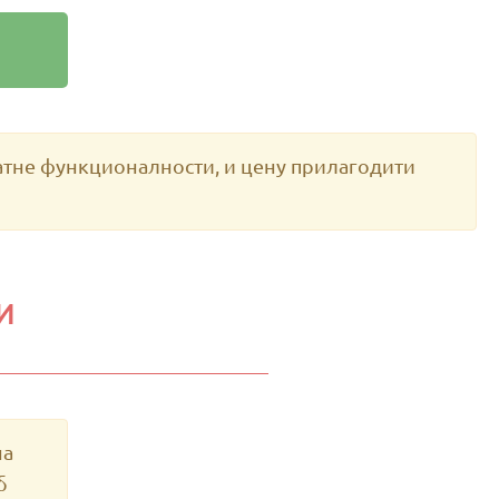
атне функционалности, и цену прилагодити
И
на
б