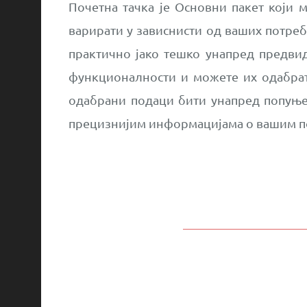
Почетна тачка је Основни пакет који
варирати у зависнисти од ваших потреб
практично јако тешко унапред предвид
функционалности и можете их одабрати
одабрани подаци бити унапред попуњен
прецизнијим информацијама о вашим п