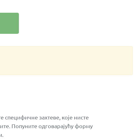
е специфичне захтеве, које нисте
пите. Попуните одговарајућу форму
м.