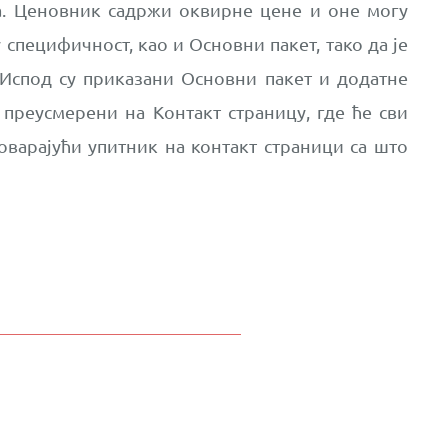
а. Ценовник садржи оквирне цене и оне могу
специфичност, као и Основни пакет, тако да је
 Испод су приказани Основни пакет и додатне
преусмерени на Контакт страницу, где ће сви
варајући упитник на контакт страници са што