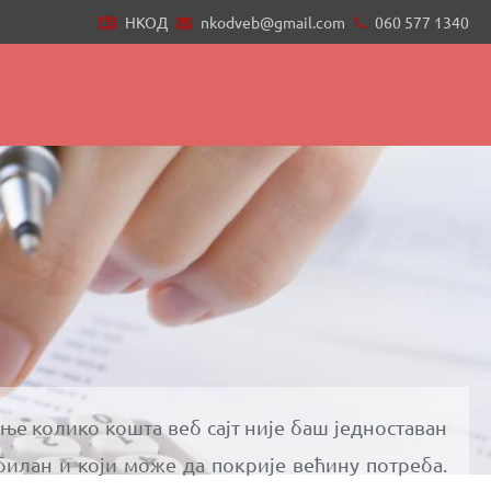
НКОД
nkodveb@gmail.com
060 577 1340
ање колико кошта веб сајт није баш једноставан
билан и који може да покрије већину потреба.