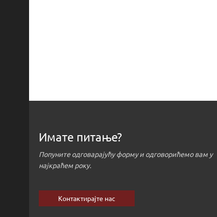
Имате питање?
Попуните одговарајућу форму и одговорићемо вам у
најкраћем року.
Контактирајте нас