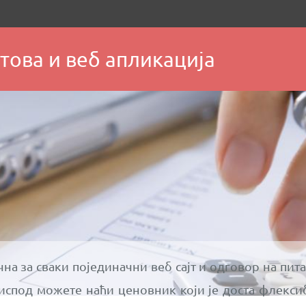
това и веб апликација
чна за сваки појединачни веб сајт и одговор на пит
 испод можете наћи ценовник који је доста флекси