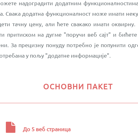
 можете надоградити додатним функционалностим
а. Свака додатна функционалност може имати неку 
ети тачну цену, али ћете свакако имати оквирну.
 притиском на дугме "поручи веб сајт" и бићете 
и. За прецизну понуду потребно је попунити одго
отребама у пољу "додатне информације".
ОСНОВНИ ПАКЕТ
До 5 веб страница