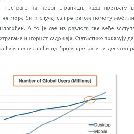
а претраге на првој страници, када претрагу 
о не мора бити случај са претрагом помоћу мобилн
рилагођен. А то је све из разлога све веће заст
етрагама интернет садржаја. Статистике показују да 
еђаја постао већи од броја претрага са десктоп р