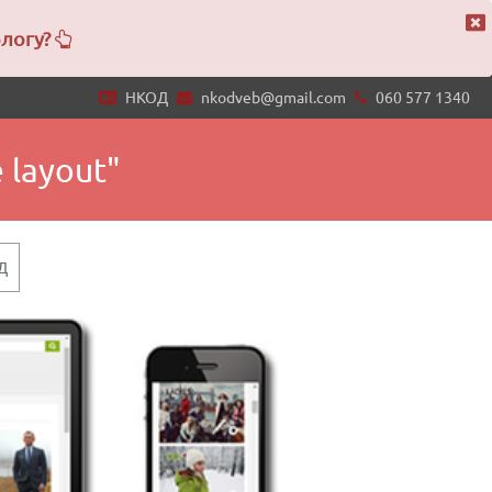
блогу?
НКОД
nkodveb@gmail.com
060 577 1340
 layout"
Д