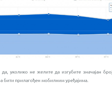
 да, уколико не желите да изгубите значајан бро
ора бити прилагођен мобилним уређајима.