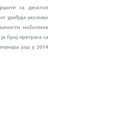
вршите са десктоп
ог уређаја уколико
упљености мобилних
је број претрага са
ачунара још у 2014