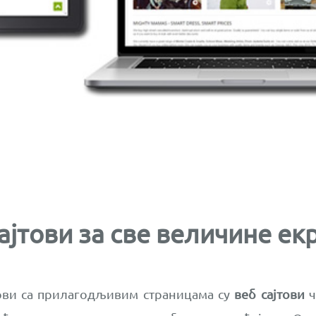
ајтови за све величине ек
тови са прилагодљивим страницама су
веб сајтови
ч