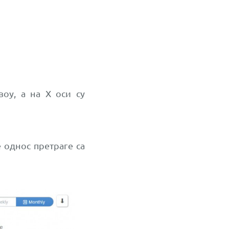
оу, а на X оси су
е однос претраге са