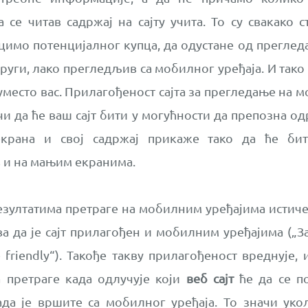
 се читав садржај на сајту учита. То су свакако с
ецимо потенцијалног купца, да одустане од прегле
руги, лако прегледљив са мобилног уређаја. И тако
место вас. Прилагођеност сајта за прегледање на 
чи да ће ваш сајт бити у могућности да препозна о
екрана и свој садржај прикаже тако да ће би
 и на мањим екранима.
резултатима претраге на мобилним уређајима истич
ва да је сајт прилагођен и мобилним уређајима („З
 friendly“). Такође такву прилагођеност вреднује, 
а претраге када одлучује који
веб сајт
ће да се по
ада је вршите са мобилног уређаја. То значи уко