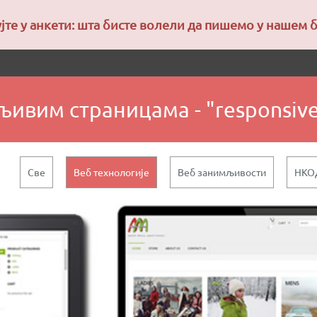
јте у анкети: шта бисте волели да пишемо у нашем 
љивим страницама - "responsive
Све
Веб технологије
Веб занимљивости
НКО