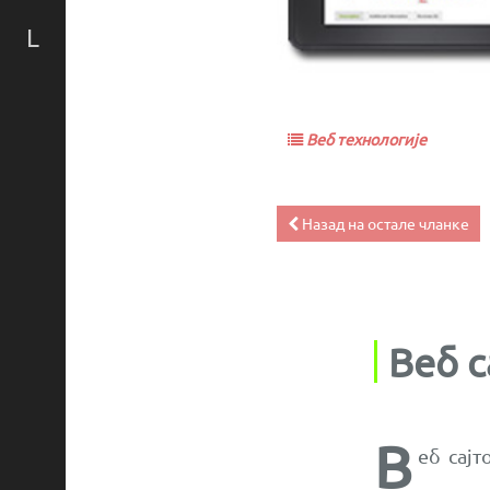
L
Веб технологије
Назад на остале чланке
Веб с
В
еб сај