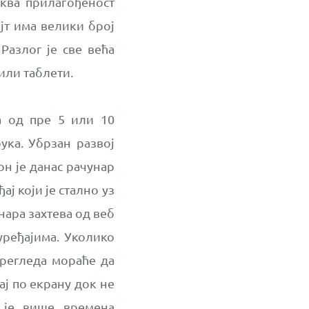
ква прилагођеност
јт има велики број
Разлог је све већа
или таблети.
а од пре 5 или 10
ука. Убрзан развој
н је данас рачунар
ј који је стално уз
нара захтева од веб
уређајима. Уколико
прегледа мораће да
ај по екрану док не
 је више времена