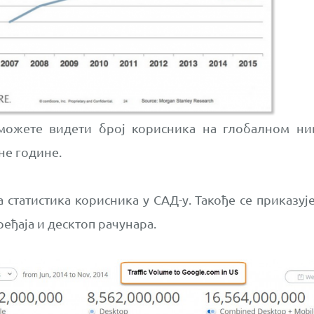
можете видети број корисника на глобалном нив
не године.
а статистика корисника у САД-у. Такође се приказуј
еђаја и десктоп рачунара.