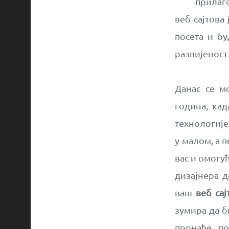
прилаг
веб сајтова
посета и бу
развијеност
Данас се м
година, кад
технологије
у малом, а 
вас и омогу
дизајнера д
ваш
веб сај
зумира да б
пронађе п