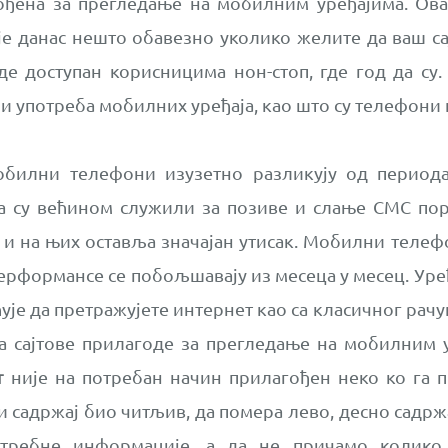
ођена за прегледање на мобилним уређајима. Ова
 је данас нешто обавезно уколико желите да ваш са
де доступан корисницима нон-стоп, где год да су. 
 и употреба мобилних уређаја, као што су телефони 
обилни телефони изузетно разликују од период
а су већином служили за позиве и слање СМС пор
 и на њих оставља значајан утисак. Мобилни телефо
перформансе се побољшавају из месеца у месец. Уређа
ћује да претражујете интернет као са класичног рачу
а сајтове прилагоде за прегледање на мобилним 
т
није на потребан начин прилагођен неко ко га 
и садржај био читљив, да помера лево, десно садрж
отребне информације, а да не причамо колико