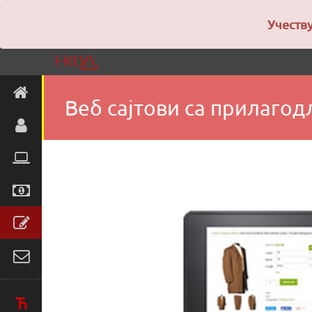
Учеству
Веб сајтови са прилагод
Ћ