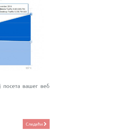
ј посета вашег веб
Следећи