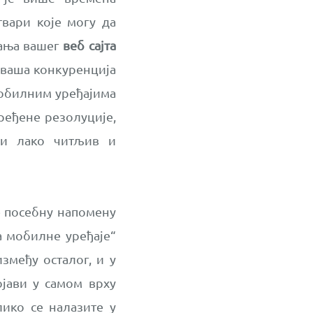
твари које могу да
дања вашег
веб сајта
 ваша конкуренција
мобилним уређајима
дређене резолуције,
ти лако читљив и
е посебну напомену
а мобилне уређаје“
између осталог, и у
јави у самом врху
лико се налазите у