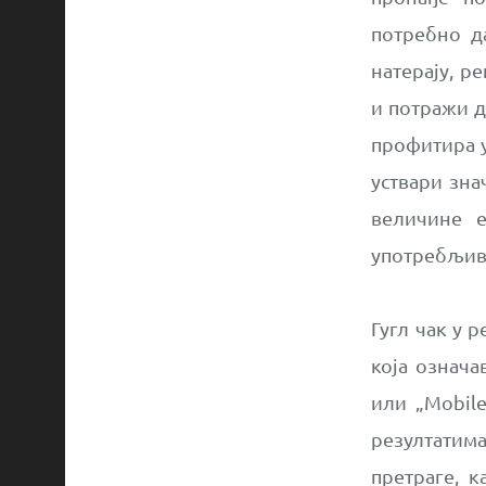
потребно да
натерају, р
и потражи д
профитира у
уствари зна
величине 
употребљив
Гугл чак у 
која означа
или „Mobile
резултатим
претраге, к