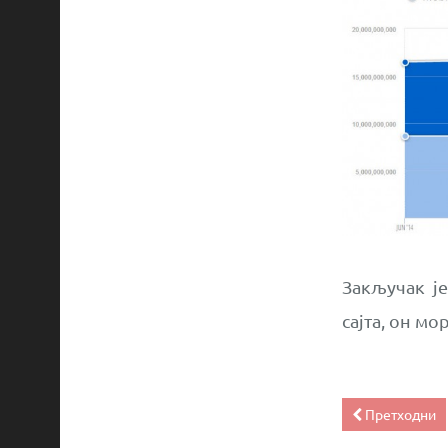
Закључак је
сајта, он м
Претходни