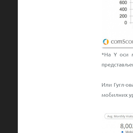
*На Y оси 
представље
Или Гугл-ов
мобилних ур