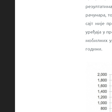
резултатим
рачунара, т
сајт није п
уређаја у пр
мобилних ур
години.