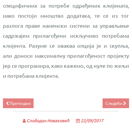
специфичних за потребе одређених клијената,
иако постоји мноштво додатака, те се из тог
разлога праве наменски системи за управљање
садржајем прилагођени искључиво потребама
клијента. Разуме се оваква опција је и скупља,
али доноси максималну прилагођеност пројекту
јер се програмира, како кажемо, од нуле по жељи
и потребама клијента.
Претходни
Следећи
Слободан Новаковић
22/09/2017