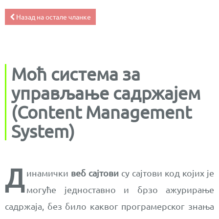
Назад на остале чланке
Моћ система за
управљање садржајем
(Content Management
System)
Д
инамички
веб сајтови
су сајтови код којих је
могуће једноставно и брзо ажурирање
садржаја, без било каквог програмерског знања