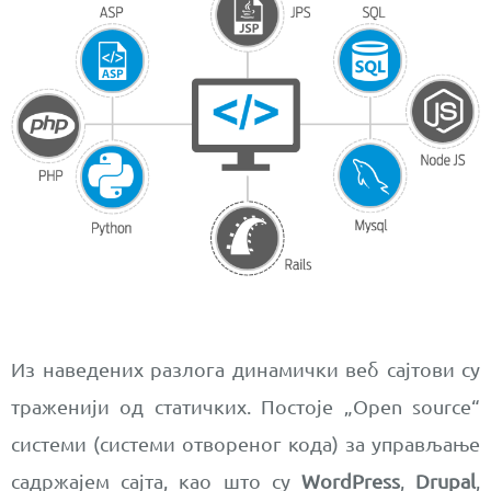
Из наведених разлога динамички веб сајтови су
траженији од статичких. Постоје „Open source“
системи (системи отвореног кода) за управљање
садржајем сајта, као што су
WordPress
,
Drupal
,