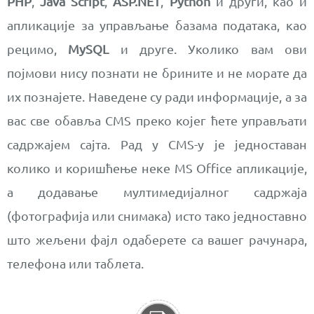
PHP
,
Java Script
,
ASP.NET
,
Python
и други, као и
апликације за управљање базама података, као
рецимо,
MySQL
и друге. Уколико вам ови
појмови нису познати не брините и не морате да
их познајете. Наведене су ради информације, а за
вас све обавља CMS преко којег ћете управљати
садржајем сајта. Рад у CMS-у је једноставан
колико и коришћење неке MS Office апликације,
а додавање мултимедијалног садржаја
(фотографија или снимака) исто тако једноставно
што жељени фајл одаберете са вашег рачунара,
телефона или таблета.