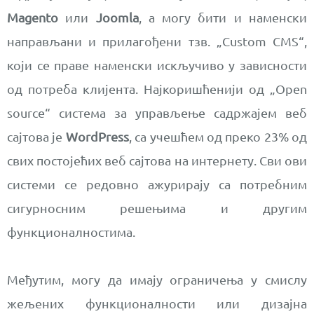
Magento
или
Joomla
, а могу бити и наменски
направљани и прилагођени тзв. „Custom CMS“,
који се праве наменски искључиво у зависности
од потреба клијента. Најкоришћенији од „Open
source“ система за управљење садржајем веб
сајтова је
WordPress
, са учешћем од преко 23% од
свих постојећих веб сајтова на интернету. Сви ови
системи се редовно ажурирају са потребним
сигурносним решењима и другим
функционалностима.
Међутим, могу да имају ограничења у смислу
жељених функционалности или дизајна