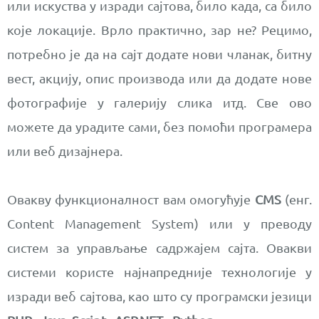
или искуства у изради сајтова, било када, са било
које локације. Врло практично, зар не? Рецимо,
потребно је да на сајт додате нови чланак, битну
вест, акцију, опис производа или да додате нове
фотографије у галерију слика итд. Све ово
можете да урадите сами, без помоћи програмера
или веб дизајнера.
Овакву функционалност вам омогућује
CMS
(енг.
Content Management System) или у преводу
систем за управљање садржајем сајта. Овакви
системи користе најнапредније технологије у
изради веб сајтова, као што су програмски језици