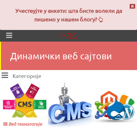
Учествујте у анкети: шта бисте волели да
пишемо у нашем блогу?
Динамички веб сајтови
Категорије
Веб технологије