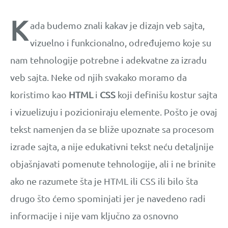
K
ada budemo znali kakav je dizajn veb sajta,
vizuelno i funkcionalno, određujemo koje su
nam tehnologije potrebne i adekvatne za izradu
veb sajta. Neke od njih svakako moramo da
koristimo kao
HTML
i
CSS
koji definišu kostur sajta
i vizuelizuju i pozicioniraju elemente. Pošto je ovaj
tekst namenjen da se bliže upoznate sa procesom
izrade sajta, a nije edukativni tekst neću detaljnije
objašnjavati pomenute tehnologije, ali i ne brinite
ako ne razumete šta je HTML ili CSS ili bilo šta
drugo što ćemo spominjati jer je navedeno radi
informacije i nije vam ključno za osnovno