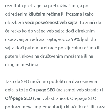
rezultata pretrage na pretraživačima, a po
određenim
ključnim rečima
ili
frazama
i tako
obezbedi
veću posećenost veb sajta
. To znači da
će retko ko do vašeg veb sajta doći direktnim
ukucavanjem adrese sajta, već će 99% ljudi do
sajta doći putem pretrage po ključnim rečima ili
putem linkova na društvenim mrežama ili na
drugim mestima.
Tako da SEO možemo podeliti na dva osnovna
dela, a to je
On-page SEO
(na samoj veb stranici) i
Off-page SEO
(van veb stranice). On-page SEO
podrazumeva implementaciju ključnih reči ili fraza