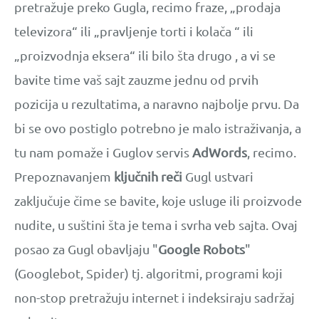
pretražuje preko Gugla, recimo fraze, „prodaja
televizora“ ili „pravljenje torti i kolača “ ili
„proizvodnja eksera“ ili bilo šta drugo , a vi se
bavite time vaš sajt zauzme jednu od prvih
pozicija u rezultatima, a naravno najbolje prvu. Da
bi se ovo postiglo potrebno je malo istraživanja, a
tu nam pomaže i Guglov servis
AdWords
, recimo.
Prepoznavanjem
ključnih reči
Gugl ustvari
zaključuje čime se bavite, koje usluge ili proizvode
nudite, u suštini šta je tema i svrha veb sajta. Ovaj
posao za Gugl obavljaju "
Google Robots
"
(Googlebot, Spider) tj. algoritmi, programi koji
non-stop pretražuju internet i indeksiraju sadržaj