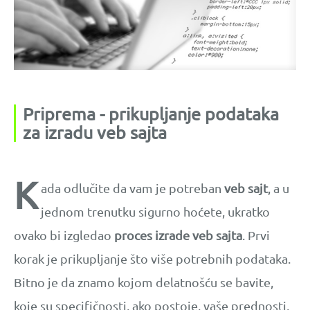
Priprema - prikupljanje podataka
za izradu veb sajta
K
ada odlučite da vam je potreban
veb sajt
, a u
jednom trenutku sigurno hoćete, ukratko
ovako bi izgledao
proces izrade veb sajta
. Prvi
korak je prikupljanje što više potrebnih podataka.
Bitno je da znamo kojom delatnošću se bavite,
koje su specifičnosti, ako postoje, vaše prednosti,