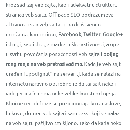
kroz sadržaj veb sajta, kao i adekvatnu strukturu
stranica veb sajta. Off-page SEO podrazumeva
aktivnosti van veb sajta tj. na društvenim
mrežama, kao recimo,
Facebook
,
Twitter
,
Google+
i drugi, kao i druge marketinške aktivnosti, a opet
u svrhu povećanja posećenosti veb sajta i
boljeg
rangiranja na veb pretraživačima
. Kada je veb sajt
urađen i „podignut“ na server tj. kada se nalazi na
internetu naravno potrebno je da taj sajt neko i
vidi, jer inače nema neke velike koristi od njega.
Ključne reči ili fraze se pozicioniraju kroz naslove,
linkove, domen veb sajta i sam tekst koji se nalazi
na veb sajtu pažljivo smišljeno. Tako da kada neko