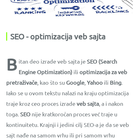
SEO - optimizacija veb sajta
B
itan deo izrade veb sajta je
SEO (Search
Engine Optimization)
ili
optimizacija za veb
pretraživače
, kao što su
Google
,
Yahoo
ili
Bing
.
Iako se u ovom tekstu nalazi na kraju optimizacija
traje kroz ceo proces izrade
veb sajta
, a i nakon
toga.
SEO
nije kratkoročan proces već traje u
kontinuitetu. Krajnji i jedini cilj SEO-a je da se veb
sajt nađe na samom vrhu ili pri samom vrhu