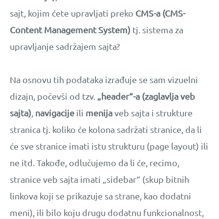
sajt, kojim ćete upravljati preko
CMS-a (CMS-
Content Management System)
tj. sistema za
upravljanje sadržajem sajta?
Na osnovu tih podataka izrađuje se sam vizuelni
dizajn, počevši od tzv.
„header“-a (zaglavlja veb
sajta)
,
navigacije
ili
menija
veb sajta i strukture
stranica tj. koliko će kolona sadržati stranice, da li
će sve stranice imati istu strukturu (page layout) ili
ne itd. Takođe, odlučujemo da li će, recimo,
stranice veb sajta imati „sidebar“ (skup bitnih
linkova koji se prikazuje sa strane, kao dodatni
meni), ili bilo koju drugu dodatnu funkcionalnost,