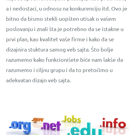
a i nedostaci, u odnosu na konkurenciju itd. Ovo je
bitno da bismo stekli uopšten utisak o vašem
poslovanju i znali šta je potrebno da se istakne u
prvi plan, kao kvalitet vaše firme i kako da se
dizajnira stuktura samog veb sajta. Što bolje
razumemo kako funkcionišete biće nam lakše da
razumemo i ciljnu grupu i da to pretočimo u
adekvatan dizajn veb sajta.