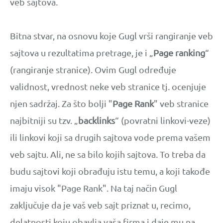
veb sajtova.
Bitna stvar, na osnovu koje Gugl vrši rangiranje veb
sajtova u rezultatima pretrage, je i „
Page ranking
“
(rangiranje stranice). Ovim Gugl određuje
validnost, vrednost neke veb stranice tj. ocenjuje
njen sadržaj. Za što bolji "
Page Rank
" veb stranice
najbitniji su tzv. „
backlinks
“ (povratni linkovi-veze)
ili linkovi koji sa drugih sajtova vode prema vašem
veb sajtu. Ali, ne sa bilo kojih sajtova. To treba da
budu sajtovi koji obrađuju istu temu, a koji takođe
imaju visok "Page Rank". Na taj način Gugl
zaključuje da je vaš veb sajt priznat u, recimo,
delatnosti koju obavlja vaša firma i daje mu na