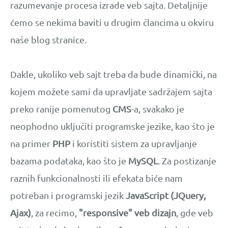
razumevanje procesa izrade veb sajta. Detaljnije
ćemo se nekima baviti u drugim člancima u okviru
naše blog stranice.
Dakle, ukoliko veb sajt treba da bude dinamički, na
kojem možete sami da upravljate sadržajem sajta
preko ranije pomenutog
CMS
-a, svakako je
neophodno uključiti programske jezike, kao što je
na primer
PHP
i koristiti sistem za upravljanje
bazama podataka, kao što je
MySQL
. Za postizanje
raznih funkcionalnosti ili efekata biće nam
potreban i programski jezik
JavaScript (JQuery,
Ajax)
, za recimo,
"responsive" veb dizajn
, gde veb