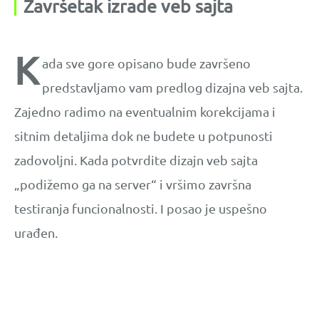
Završetak izrade veb sajta
K
ada sve gore opisano bude završeno
predstavljamo vam predlog dizajna veb sajta.
Zajedno radimo na eventualnim korekcijama i
sitnim detaljima dok ne budete u potpunosti
zadovoljni. Kada potvrdite dizajn veb sajta
„podižemo ga na server“ i vršimo završna
testiranja funcionalnosti. I posao je uspešno
urađen.