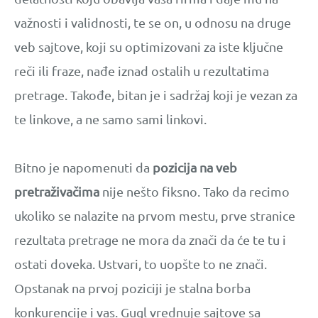
važnosti i validnosti, te se on, u odnosu na druge
veb sajtove, koji su optimizovani za iste ključne
reči ili fraze, nađe iznad ostalih u rezultatima
pretrage. Takođe, bitan je i sadržaj koji je vezan za
te linkove, a ne samo sami linkovi.
Bitno je napomenuti da
pozicija na veb
pretraživačima
nije nešto fiksno. Tako da recimo
ukoliko se nalazite na prvom mestu, prve stranice
rezultata pretrage ne mora da znači da će te tu i
ostati doveka. Ustvari, to uopšte to ne znači.
Opstanak na prvoj poziciji je stalna borba
konkurencije i vas. Gugl vrednuje sajtove sa