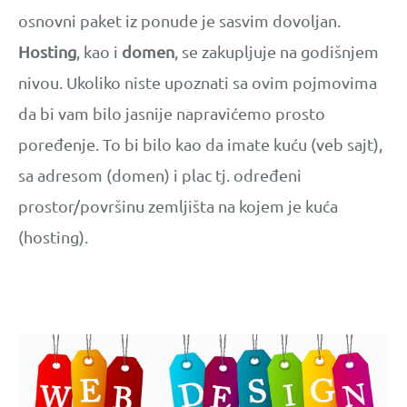
osnovni paket iz ponude je sasvim dovoljan.
Hosting
, kao i
domen
, se zakupljuje na godišnjem
nivou. Ukoliko niste upoznati sa ovim pojmovima
da bi vam bilo jasnije napravićemo prosto
poređenje. To bi bilo kao da imate kuću (veb sajt),
sa adresom (domen) i plac tj. određeni
prostor/površinu zemljišta na kojem je kuća
(hosting).