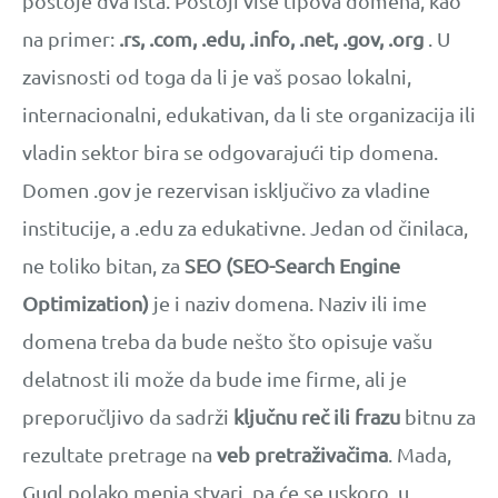
postoje dva ista. Postoji više tipova domena, kao
na primer:
.rs, .com, .edu, .info, .net, .gov, .org
. U
zavisnosti od toga da li je vaš posao lokalni,
internacionalni, edukativan, da li ste organizacija ili
vladin sektor bira se odgovarajući tip domena.
Domen .gov je rezervisan isključivo za vladine
institucije, a .edu za edukativne. Jedan od činilaca,
ne toliko bitan, za
SEO (SEO-Search Engine
Optimization)
je i naziv domena. Naziv ili ime
domena treba da bude nešto što opisuje vašu
delatnost ili može da bude ime firme, ali je
preporučljivo da sadrži
ključnu reč ili frazu
bitnu za
rezultate pretrage na
veb pretraživačima
. Mada,
Gugl polako menja stvari, pa će se uskoro, u