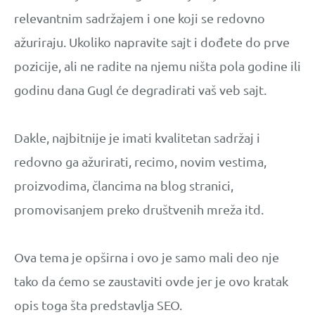
relevantnim sadržajem i one koji se redovno
ažuriraju. Ukoliko napravite sajt i dođete do prve
pozicije, ali ne radite na njemu ništa pola godine ili
godinu dana Gugl će degradirati vaš veb sajt.
Dakle, najbitnije je imati kvalitetan sadržaj i
redovno ga ažurirati, recimo, novim vestima,
proizvodima, člancima na blog stranici,
promovisanjem preko društvenih mreža itd.
Ova tema je opširna i ovo je samo mali deo nje
tako da ćemo se zaustaviti ovde jer je ovo kratak
opis toga šta predstavlja SEO.