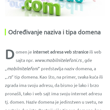
Određivanje naziva i tipa domena
D
omen je
internet adresa veb stranice
ili veb
sajta npr.
www.mobilnitelefoni.rs
, gde
„
mobilnitelefoni
“ predstavlja naziv domena, a
„
.rs
“ tip domena. Kao što, na primer, svaka kuća ili
zgrada ima svoju adresu, da bismo je lako i brzo
pronašli, tako i veb sajt ima svoju internet adresu
tj. domen. Naziv domena je jedinstven u svetu, ne