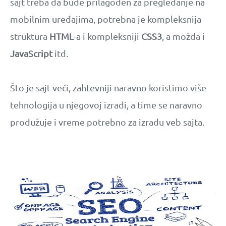
sajt treba da bude prilagođen za pregledanje na
mobilnim uređajima, potrebna je kompleksnija
struktura
HTML
-a i kompleksniji
CSS3
, a možda i
JavaScript
itd.
Što je sajt veći, zahtevniji naravno koristimo više
tehnologija u njegovoj izradi, a time se naravno
produžuje i vreme potrebno za izradu veb sajta.